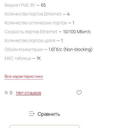
Бюджет PoE, Вт
—
65
Количество портов Ethernet
—
4
Количество оптических портов
—
1
Скорость портов Ethernet
—
10/100 Мбит/с
Количество портов uplink
—
1
Объём коммутации
—
1.6Гб/с (Non-blocking)
MAC таблица
—
1К
Все характеристики
Нет отзывов
0