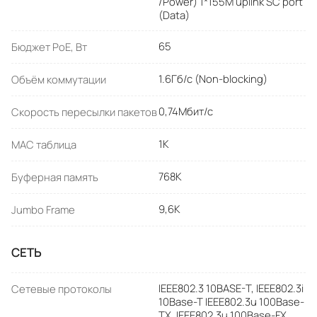
/Power) 1*155M uplink SC port
(Data)
65
Бюджет PoE, Вт
1.6Гб/с (Non-blocking)
Объём коммутации
0,74Мбит/с
Скорость пересылки пакетов
1К
MAC таблица
768К
Буферная память
9,6К
Jumbo Frame
СЕТЬ
IEEE802.3 10BASE-T, IEEE802.3i
Сетевые протоколы
10Base-T IEEE802.3u 100Base-
TX, IEEE802.3u 100Base-FX,